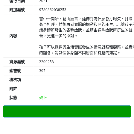
發行日期
2021
附加編號
9789862038253
書中一開始，藉由感冒，延伸到為什麼會打呵欠、打嗝
甚至打呼，然後再到胃腸的蠕動和屁的產生……讓孩子
識身體所發生的各種症狀，並藉由這些症狀所衍生的聲
內容
音，更進一步的探討。
孩子可以透過與生活實際發生的情況對照和觀察，並實
的體會，認識個多身體不同層面和有趣的知識。
資源編號
2200258
索書號
397
稽核項
附註
狀態
架上