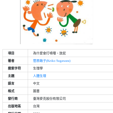
項目
為什麼會打噴嚏、放屁
著者
菅原啟子(Keiko Sugawara)
搜索字符
生理學
主題
人體生理
語言
中文
格式
圖書
發行商
臺灣麥克股份有限公司
出版地區
台灣