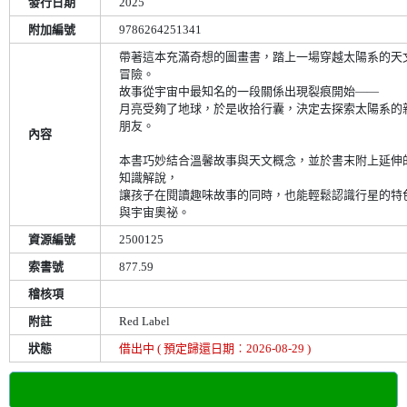
發行日期
2025
附加編號
9786264251341
帶著這本充滿奇想的圖畫書，踏上一場穿越太陽系的天
冒險。
故事從宇宙中最知名的一段關係出現裂痕開始——
月亮受夠了地球，於是收拾行囊，決定去探索太陽系的
朋友。
內容
本書巧妙結合溫馨故事與天文概念，並於書末附上延伸
知識解說，
讓孩子在閱讀趣味故事的同時，也能輕鬆認識行星的特
與宇宙奧祕。
資源編號
2500125
索書號
877.59
稽核項
附註
Red Label
狀態
借出中 ( 預定歸還日期︰2026-08-29 )