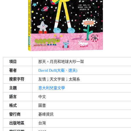
項目
那天，月亮和地球大吵一架
著者
David Duff(大衛．達夫)
搜索字符
友情；天文宇宙；太陽系
主題
意大利兒童文學
語言
中文
格式
圖書
發行商
碁峰資訊
出版地區
台灣