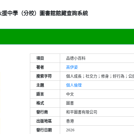
永援中學（分校）圖書館館藏查詢系統
項目
品德小百科
著者
高伊姿
搜索字符
個人成長；社交力；修身；好行為；公
主題
個人倫理
語言
中文
格式
圖書
發行商
和平圖書有限公司
出版地區
香港
發行日期
2026