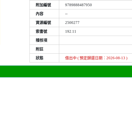
附加編號
9789888487950
內容
--
資源編號
2500277
索書號
192.11
稽核項
附註
狀態
借出中 ( 預定歸還日期︰2026-08-13 )