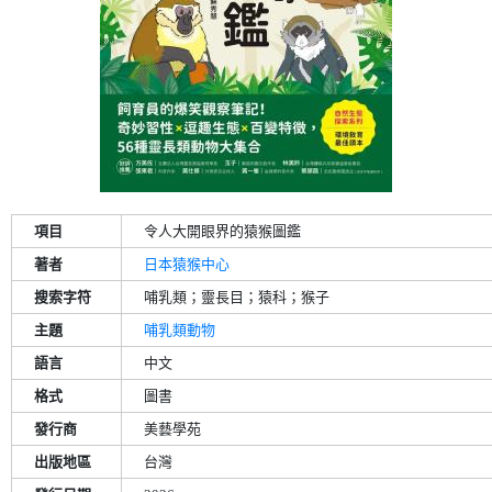
項目
令人大開眼界的猿猴圖鑑
著者
日本猿猴中心
搜索字符
哺乳類；靈長目；猿科；猴子
主題
哺乳類動物
語言
中文
格式
圖書
發行商
美藝學苑
出版地區
台灣