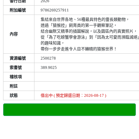
發行日期
2026
附加編號
9786269257911
集結來自世界各地、56種最具特色的靈長類動物，
透過「猿猴控」飼育員的第一手觀察筆記，
結合幽默又精準的插圖解說，以及園區內的真實照片，
內容
從「為了吃螃蟹學會游泳」到「因為太可愛而瀕臨滅絕
的趣味知識，
帶你一步步走進令人目不轉睛的猿猴世界！
資源編號
2500278
索書號
389.9025
稽核項
附註
狀態
借出中 ( 預定歸還日期︰2026-08-17 )