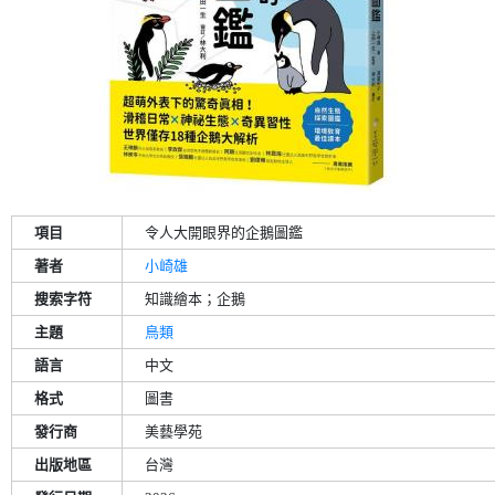
項目
令人大開眼界的企鵝圖鑑
著者
小崎雄
搜索字符
知識繪本；企鵝
主題
鳥類
語言
中文
格式
圖書
發行商
美藝學苑
出版地區
台灣