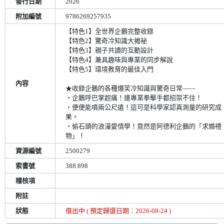
發行日期
2026
附加編號
9786269257935
【特色1】全世界企鵝完整收錄
【特色2】驚奇冷知識大揭祕
【特色3】親子共讀的互動設計
【特色4】兼具趣味與專業的同步解說
【特色5】環境教育的最佳入門
內容
★收錄企鵝的各種爆笑冷知識與驚奇日常——
‧企鵝呼巴掌超痛！連專業拳擊手都招架不住！
‧便便能噴兩公尺遠！這可是科學家認真測量的研究成
果。
‧偷石頭的浪漫愛情學！竟然是阿德利企鵝的「求婚禮
物」！
資源編號
2500279
索書號
388.898
稽核項
附註
狀態
借出中 ( 預定歸還日期︰2026-08-24 )