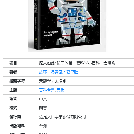
項目
原來如此! 孩子的第一套科學小百科：太陽系
著者
皮耶—馮索瓦‧慕里歐
搜索字符
天體學；太陽系
主題
百科全書
,
天象
語言
中文
格式
圖書
發行商
遠足文化事業股份有限公司
出版地區
台灣