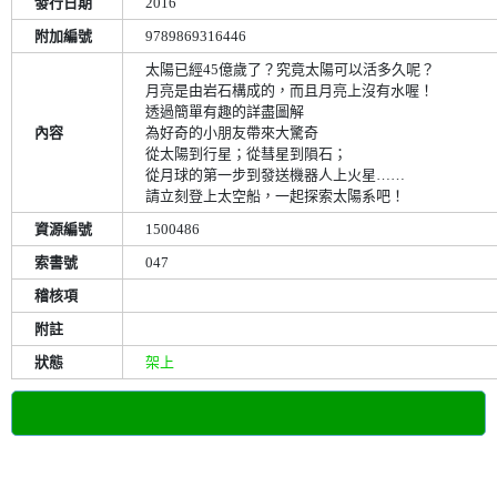
發行日期
2016
附加編號
9789869316446
太陽已經45億歲了？究竟太陽可以活多久呢？
月亮是由岩石構成的，而且月亮上沒有水喔！
透過簡單有趣的詳盡圖解
內容
為好奇的小朋友帶來大驚奇
從太陽到行星；從彗星到隕石；
從月球的第一步到發送機器人上火星……
請立刻登上太空船，一起探索太陽系吧！
資源編號
1500486
索書號
047
稽核項
附註
狀態
架上