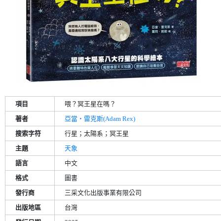
項目
喂？冥王星在嗎？
著者
亞當‧雷克斯(Adam Rex)
搜索字符
行星；太陽系；冥王星
主題
天象
語言
中文
格式
圖書
發行商
三采文化出版事業有限公司
出版地區
台灣