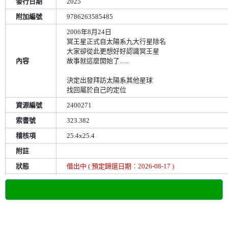
發行日期
2025
附加編號
9786263585485
2006年8月24日
冥王星正式自太陽系九大行星除名
大家卻從此更想好好認識冥王星
內容
故事就這麼開始了......
決定出發拜訪太陽系其他星球
找回屬於自己的定位
資源編號
2400271
索書號
323.382
稽核項
25.4x25.4
附註
狀態
借出中 ( 預定歸還日期︰2026-08-17 )