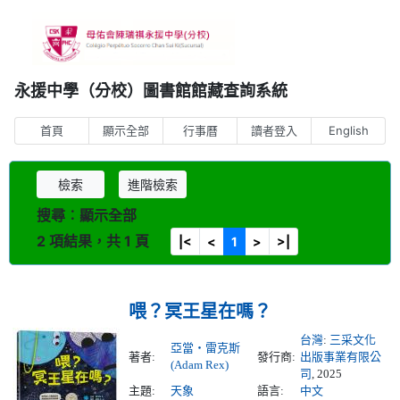
永援中學（分校）圖書館館藏查詢系統
首頁
顯示全部
行事曆
讀者登入
English
檢索
進階檢索
搜尋︰顯示全部
2 項結果，共 1 頁
|<
<
1
>
>|
喂？冥王星在嗎？
台灣
:
三采文化
亞當‧雷克斯
著者:
發行商:
出版事業有限公
(Adam Rex)
司
, 2025
主題:
天象
語言:
中文