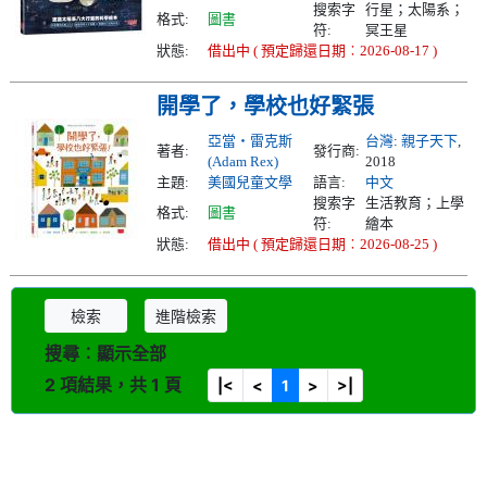
搜索字
行星；太陽系；
格式:
圖書
符:
冥王星
狀態:
借出中 ( 預定歸還日期︰2026-08-17 )
開學了，學校也好緊張
亞當‧雷克斯
台灣
:
親子天下
,
著者:
發行商:
(Adam Rex)
2018
主題:
美國兒童文學
語言:
中文
搜索字
生活教育；上學
格式:
圖書
符:
繪本
狀態:
借出中 ( 預定歸還日期︰2026-08-25 )
檢索
進階檢索
搜尋︰顯示全部
2 項結果，共 1 頁
|<
<
1
>
>|