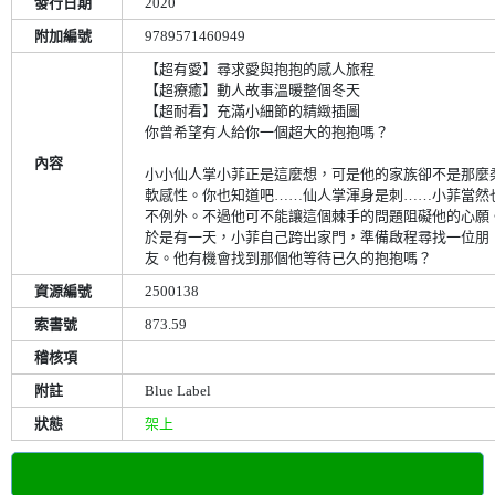
發行日期
2020
附加編號
9789571460949
【超有愛】尋求愛與抱抱的感人旅程
【超療癒】動人故事溫暖整個冬天
【超耐看】充滿小細節的精緻插圖
你曾希望有人給你一個超大的抱抱嗎？
內容
小小仙人掌小菲正是這麼想，可是他的家族卻不是那麼
軟感性。你也知道吧……仙人掌渾身是刺……小菲當然
不例外。不過他可不能讓這個棘手的問題阻礙他的心願
於是有一天，小菲自己跨出家門，準備啟程尋找一位朋
友。他有機會找到那個他等待已久的抱抱嗎？
資源編號
2500138
索書號
873.59
稽核項
附註
Blue Label
狀態
架上