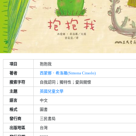
項目
抱抱我
著者
西蒙娜．希洛羅(Simona Ciraolo)
搜索字符
自我認同；獨特性；愛與關懷
主題
英國兒童文學
語言
中文
格式
圖書
發行商
三民書局
出版地區
台灣