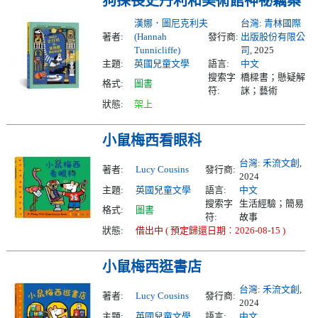
狗探長史丹利和美術館神祕竊案
漢娜．圖尼克利夫
台灣
:
青林國際
著者:
(Hannah
發行商:
出版股份有限公
Tunnicliffe)
司
, 2025
主題:
英國兒童文學
語言:
中文
搜索字
橋樑書；懸疑解
格式:
圖書
符:
詸；藝術
狀態:
架上
小鼠梅西看眼科
台灣
:
禾流文創
,
著者:
Lucy Cousins
發行商:
2024
主題:
英國兒童文學
語言:
中文
搜索字
生活經驗；簡易
格式:
圖書
符:
故事
狀態:
借出中 ( 預定歸還日期︰2026-08-15 )
小鼠梅西逛書店
台灣
:
禾流文創
,
著者:
Lucy Cousins
發行商:
2024
主題:
英國兒童文學
語言:
中文