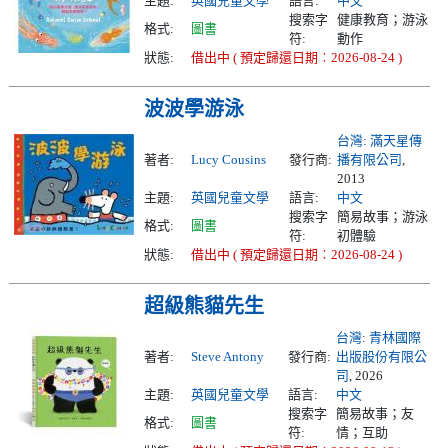
主題:
英國兒童文學
語言:
中文
搜索字
健康教育；游泳
格式:
圖書
符:
動作
狀態:
借出中 ( 預定歸還日期︰2026-08-24 )
波波學游泳
台灣
:
滿天星傳
著者:
Lucy Cousins
發行商:
播有限公司
,
2013
主題:
英國兒童文學
語言:
中文
搜索字
簡易故事；游泳
格式:
圖書
符:
初體驗
狀態:
借出中 ( 預定歸還日期︰2026-08-24 )
超級熊貓先生
台灣
:
青林國際
著者:
Steve Antony
發行商:
出版股份有限公
司
, 2026
主題:
英國兒童文學
語言:
中文
搜索字
簡易故事；友
格式:
圖書
符:
情；互助