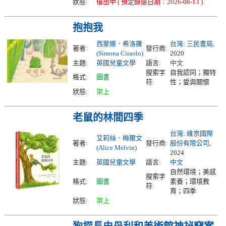
狀態:
借出中 ( 預定歸還日期︰2026-08-13 )
抱抱我
西蒙娜．希洛羅
台灣
:
三民書局
,
著者:
發行商:
(Simona Ciraolo)
2020
主題:
英國兒童文學
語言:
中文
搜索字
自我認同；獨特
格式:
圖書
符:
性；愛與關懷
狀態:
架上
老鼠的林間四季
台灣
:
維京國際
艾莉絲．梅爾文
著者:
發行商:
股份有限公司
,
(Alice Melvin)
2024
主題:
英國兒童文學
語言:
中文
自然環境；美感
搜索字
格式:
圖書
素養；環境教
符:
育；四季
狀態:
架上