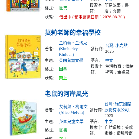
搜索字
簡易故事；書
格式:
圖書
符:
店；閱讀
狀態:
借出中 ( 預定歸還日期︰2026-08-20 )
莫莉老師的幸福學校
金柏莉‧金洛克
台灣
:
小光點
,
著者:
(Kimberley
發行商:
2025
Kinloch)
主題:
英國兒童文學
語言:
中文
搜索字
生活教育；情緒
格式:
圖書
符:
學習；幸福感
狀態:
架上
老鼠的河岸風光
台灣
:
維京國際
艾莉絲．梅爾文
著者:
發行商:
股份有限公司
,
(Alice Melvin)
2025
主題:
英國兒童文學
語言:
中文
搜索字
自然環境；美感
格式:
圖書
符:
素養；環境教育