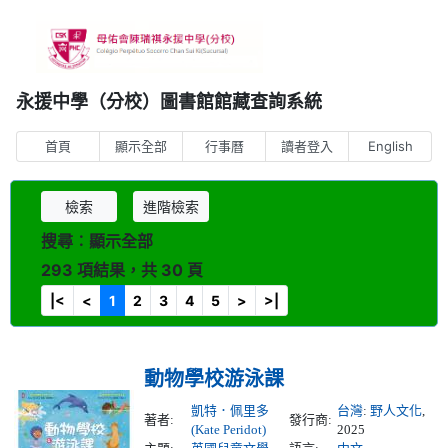
永援中學（分校）圖書館館藏查詢系統
首頁
顯示全部
行事曆
讀者登入
English
檢索
進階檢索
搜尋︰顯示全部
293 項結果，共 30 頁
|<
<
1
2
3
4
5
>
>|
動物學校游泳課
凱特．佩里多
台灣
:
野人文化
,
著者:
發行商:
(Kate Peridot)
2025