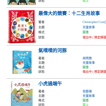
狀態:
架上
最偉大的競賽：十二生肖故事
著者:
Christopher 
主題:
兒童故事
格式:
圖書
狀態:
借出中 ( 預定歸還日
氣噗噗的河豚
著者:
胡琇雅
主題:
兒童故事
格式:
圖書
狀態:
借出中 ( 預定歸還日
小虎過端午
著者:
翁藝珊
主題:
兒童故事
格式:
圖書
狀態:
架上