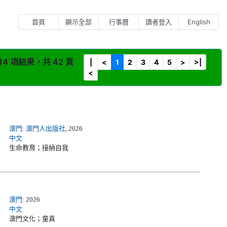
首頁
顯示全部
行事曆
讀者登入
English
14 項結果，共 42 頁
|
<
1
2
3
4
5
>
>|
<
澳門
:
澳門人出版社
, 2026
中文
生命教育；接納自我
澳門
: 2026
中文
澳門文化；童真