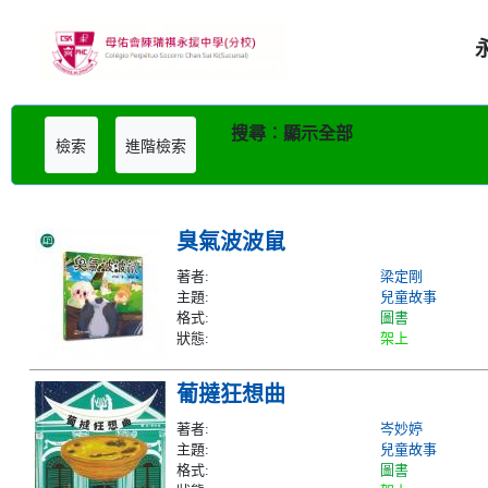
搜尋︰顯示全部
檢索
進階檢索
臭氣波波鼠
著者:
梁定剛
主題:
兒童故事
格式:
圖書
狀態:
架上
葡撻狂想曲
著者:
岑妙婷
主題:
兒童故事
格式:
圖書