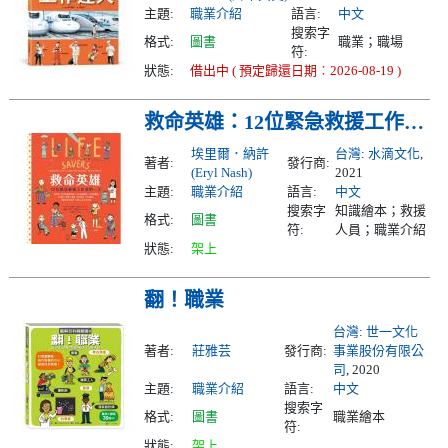
主題:
職業介紹
語言:
中文
搜索字
格式:
圖書
職業；職場
符:
狀態:
借出中 ( 預定歸還日期︰2026-08-19 )
救命英雄：12位緊急救援工作者的一天
埃里爾．納許
台灣
:
水滴文化
,
著者:
發行商:
(Eryl Nash)
2021
主題:
職業介紹
語言:
中文
搜索字
知識繪本；救援
格式:
圖書
符:
人員；職業介紹
狀態:
架上
翻！職業
台灣
:
世一文化
著者:
莊雅芸
發行商:
事業股份有限公
司
, 2020
主題:
職業介紹
語言:
中文
搜索字
格式:
圖書
職業繪本
符:
狀態:
架上