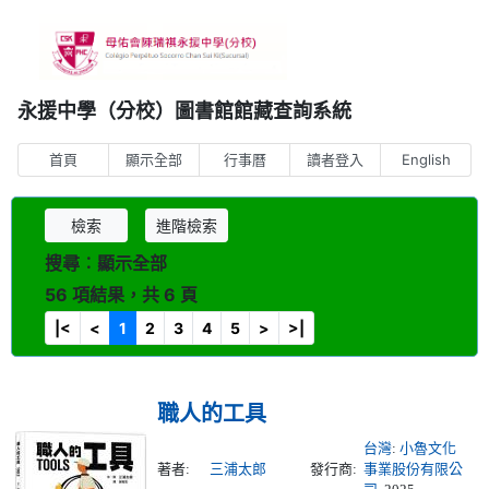
永援中學（分校）圖書館館藏查詢系統
首頁
顯示全部
行事曆
讀者登入
English
檢索
進階檢索
搜尋︰顯示全部
56 項結果，共 6 頁
|<
<
1
2
3
4
5
>
>|
職人的工具
台灣
:
小魯文化
著者:
三浦太郎
發行商:
事業股份有限公