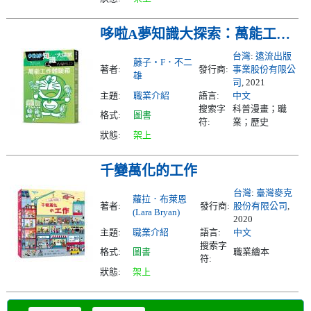
哆啦A夢知識大探索：萬能工作體驗箱
台灣
:
遠流出版
藤子‧F．不二
著者:
發行商:
事業股份有限公
雄
司
, 2021
主題:
職業介紹
語言:
中文
搜索字
科普漫畫；職
格式:
圖書
符:
業；歷史
狀態:
架上
千變萬化的工作
台灣
:
臺灣麥克
蘿拉．布萊恩
著者:
發行商:
股份有限公司
,
(Lara Bryan)
2020
主題:
職業介紹
語言:
中文
搜索字
格式:
圖書
職業繪本
符:
狀態:
架上