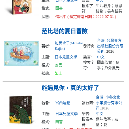
主題:
日本兒童文學
語言:
中文
搜索字
生活教育；感恩
格式:
圖書
符:
惜物；長者智慧
狀態:
借出中 ( 預定歸還日期︰2026-07-31 )
菈比塔的夏日冒險
台灣
:
台灣東方
加尻皆子(Minako
著者:
發行商:
出版社股份有限
Kajiri)
公司
, 2026
主題:
日本兒童文學
語言:
中文
搜索字
圖畫欣賞；夏
格式:
圖書
符:
季；戶外風光
狀態:
架上
能遇見你，真的太好了
台灣
:
小魯文化
著者:
宮西達也
發行商:
事業股份有限公
司
, 2026
主題:
日本兒童文學
語言:
中文
搜索字
趣味故事；友
格式:
圖書
符:
情；愛