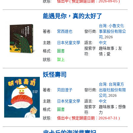
狀態:
借出中 ( 預定歸還日期︰2026-09-05 )
能遇見你，真的太好了
台灣
:
小魯文化
著者:
宮西達也
發行商:
事業股份有限公
司
, 2026
主題:
日本兒童文學
語言:
中文
搜索字
趣味故事；友
格式:
圖書
符:
情；愛
狀態:
架上
妖怪壽司
台灣
:
台灣東方
著者:
苅田澄子
發行商:
出版社股份有限
公司
, 2026
主題:
日本兒童文學
語言:
中文
搜索字
趣味故事；想像
格式:
圖書
符:
力
狀態:
借出中 ( 預定歸還日期︰2026-07-31 )