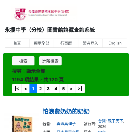
永援中學（分校）圖書館館藏查詢系統
首頁
顯示全部
行事曆
讀者登入
English
檢索
進階檢索
搜尋︰顯示全部
1194 項結果，共 120 頁
|<
<
1
2
3
4
5
>
>|
怕浪費奶奶的奶奶
台灣
:
親子天下
,
著者:
真珠真理子
發行商:
2026