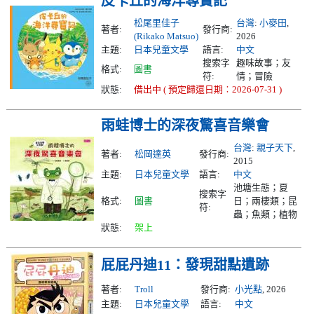
皮卡丘的海洋尋寶記
松尾里佳子
台灣
:
小麥田
,
著者:
發行商:
(Rikako Matsuo)
2026
主題:
日本兒童文學
語言:
中文
搜索字
趣味故事；友
格式:
圖書
符:
情；冒險
狀態:
借出中 ( 預定歸還日期︰2026-07-31 )
雨蛙博士的深夜驚喜音樂會
台灣
:
親子天下
,
著者:
松岡達英
發行商:
2015
主題:
日本兒童文學
語言:
中文
池塘生態；夏
搜索字
格式:
圖書
日；兩棲類；昆
符:
蟲；魚類；植物
狀態:
架上
屁屁丹迪11：發現甜點遺跡
著者:
Troll
發行商:
小光點
, 2026
主題:
日本兒童文學
語言:
中文