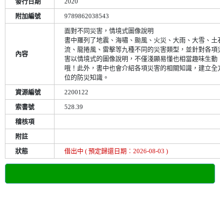
發行日期
2020
附加編號
9789862038543
面對不同災害，情境式圖像說明
書中羅列了地震、海嘯、颱風、火災、大雨、大雪、土
流、龍捲風、雷擊等九種不同的災害類型，並針對各項
內容
害以情境式的圖像說明，不僅淺顯易懂也相當趣味生動
哦！此外，書中也會介紹各項災害的相關知識，建立全
位的防災知識。
資源編號
2200122
索書號
528.39
稽核項
附註
狀態
借出中 ( 預定歸還日期︰2026-08-03 )