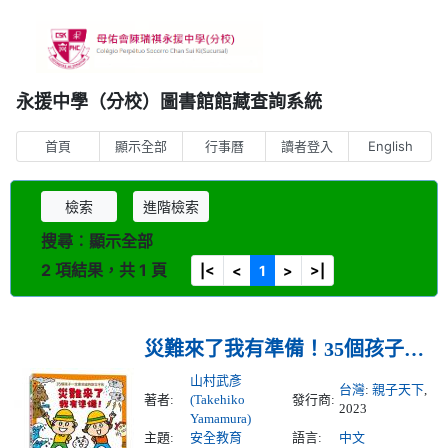
永援中學（分校）圖書館館藏查詢系統
首頁
顯示全部
行事曆
讀者登入
English
檢索
進階檢索
搜尋︰顯示全部
2 項結果，共 1 頁
|<
<
1
>
>|
災難來了我有準備！35個孩子一定要知道的防災守則
山村武彥
台灣
:
親子天下
,
著者:
(Takehiko
發行商:
2023
Yamamura)
主題:
安全教育
語言:
中文