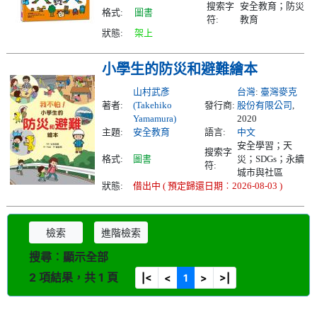
搜索字
安全教育；防災
格式:
圖書
符:
教育
狀態:
架上
小學生的防災和避難繪本
山村武彥
台灣
:
臺灣麥克
著者:
(Takehiko
發行商:
股份有限公司
,
Yamamura)
2020
主題:
安全教育
語言:
中文
安全學習；天
搜索字
格式:
圖書
災；SDGs；永續
符:
城市與社區
狀態:
借出中 ( 預定歸還日期︰2026-08-03 )
檢索
進階檢索
搜尋︰顯示全部
2 項結果，共 1 頁
|<
<
1
>
>|