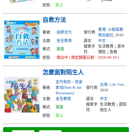
狀態:
架上
自救方法
香港
:
小樹苗教
著者:
幼師文化
發行商:
育出版社
, 2016
主題:
安全教育
語言:
中文
搜索字
生活教育；意外
格式:
圖書
符:
預防；急救
狀態:
借出中 ( 預定歸還日期︰2026-08-19 )
怎麼面對陌生人
史丹和珍‧貝安
台灣
:
Life Tree
,
著者:
斯坦(Stan & Jan
發行商:
2016
Berenstain)
主題:
安全教育
語言:
中文
搜索字
生活教育；提防
格式:
圖書
符:
陌生人
狀態:
架上