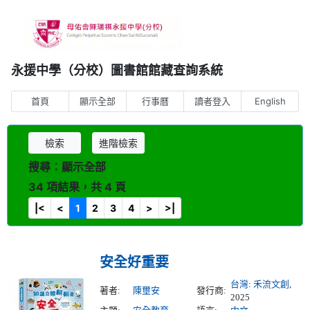
永援中學（分校）圖書館館藏查詢系統
首頁
顯示全部
行事曆
讀者登入
English
檢索
進階檢索
搜尋︰顯示全部
34 項結果，共 4 頁
|<
<
1
2
3
4
>
>|
安全好重要
台灣
:
禾流文創
,
著者:
陳壐安
發行商:
2025