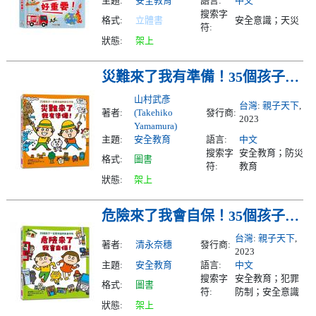
主題:
安全教育
語言:
中文
搜索字
格式:
立體書
安全意識；天災
符:
狀態:
架上
災難來了我有準備！35個孩子一定要知道的防災守則
山村武彥
台灣
:
親子天下
,
著者:
(Takehiko
發行商:
2023
Yamamura)
主題:
安全教育
語言:
中文
搜索字
安全教育；防災
格式:
圖書
符:
教育
狀態:
架上
危險來了我會自保！35個孩子一定要知道的防身守則
台灣
:
親子天下
,
著者:
清永奈穗
發行商:
2023
主題:
安全教育
語言:
中文
搜索字
安全教育；犯罪
格式:
圖書
符:
防制；安全意識
狀態:
架上