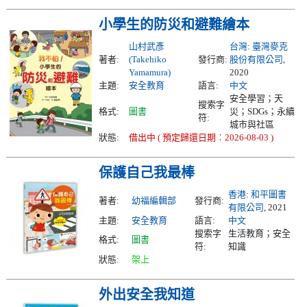
小學生的防災和避難繪本
山村武彥
台灣
:
臺灣麥克
著者:
(Takehiko
發行商:
股份有限公司
,
Yamamura)
2020
主題:
安全教育
語言:
中文
安全學習；天
搜索字
格式:
圖書
災；SDGs；永續
符:
城市與社區
狀態:
借出中 ( 預定歸還日期︰2026-08-03 )
保護自己我最棒
香港
:
和平圖書
著者:
幼福編輯部
發行商:
有限公司
, 2021
主題:
安全教育
語言:
中文
搜索字
生活教育；安全
格式:
圖書
符:
知識
狀態:
架上
外出安全我知道