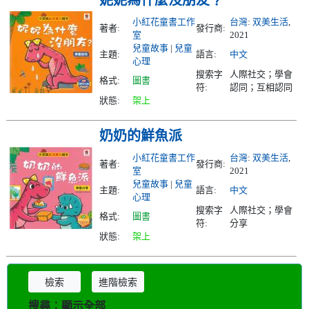
妮妮為什麼沒朋友﹖
小紅花童書工作
台灣
:
双美生活
,
著者:
發行商:
室
2021
兒童故事
|
兒童
主題:
語言:
中文
心理
搜索字
人際社交；學會
格式:
圖書
符:
認同；互相認同
狀態:
架上
奶奶的鮮魚派
小紅花童書工作
台灣
:
双美生活
,
著者:
發行商:
室
2021
兒童故事
|
兒童
主題:
語言:
中文
心理
搜索字
人際社交；學會
格式:
圖書
符:
分享
狀態:
架上
檢索
進階檢索
搜尋︰顯示全部