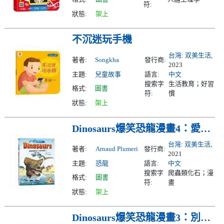
符:
狀態:
架上
不沉迷玩手機
台灣
:
双美生活
,
著者:
Songkha
發行商:
2023
主題:
兒童故事
語言:
中文
搜索字
生活教育；好習
格式:
圖書
符:
慣
狀態:
架上
Dinosaurs爆笑恐龍漫畫4：愛看熱鬧而丟了小命的恐龍！
台灣
:
双美生活
,
著者:
Arnaud Plumeri
發行商:
2021
主題:
恐龍
語言:
中文
搜索字
爬蟲類化石；漫
格式:
圖書
符:
畫
狀態:
架上
Dinosaurs爆笑恐龍漫畫3：別以為吃素的恐龍好欺負！